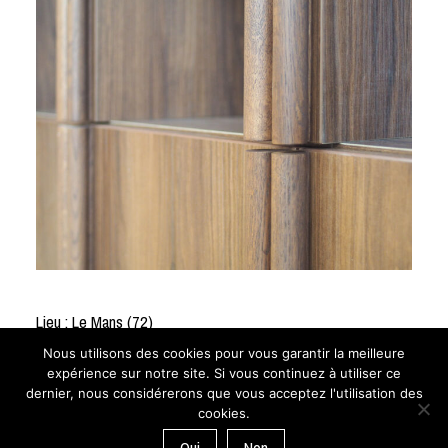
Lieu : Le Mans (72)
Maîtrise d’ouvrage : Particuliers
Nous utilisons des cookies pour vous garantir la meilleure
Surface : 60m
2
expérience sur notre site. Si vous continuez à utiliser ce
dernier, nous considérerons que vous acceptez l'utilisation des
cookies.
COMME UN TRAIT
L'architecture d’intérieur — 21 rue de
Portland — 72100 Le Mans 02 43 72 76 54