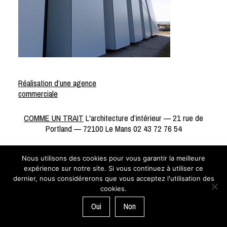
Réalisation d’une agence
commerciale
NAVIGATION
DE
COMME UN TRAIT
L'architecture d’intérieur — 21 rue de
L’ARTICLE
Portland — 72100 Le Mans 02 43 72 76 54
Nous utilisons des cookies pour vous garantir la meilleure
expérience sur notre site. Si vous continuez à utiliser ce
dernier, nous considérerons que vous acceptez l'utilisation des
cookies.
Oui
Non