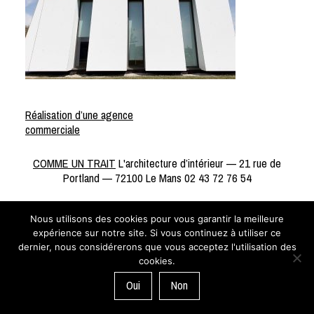
Réalisation d’une agence
commerciale
NAVIGATION
DE
COMME UN TRAIT
L'architecture d’intérieur — 21 rue de
L’ARTICLE
Portland — 72100 Le Mans 02 43 72 76 54
Nous utilisons des cookies pour vous garantir la meilleure
expérience sur notre site. Si vous continuez à utiliser ce
dernier, nous considérerons que vous acceptez l'utilisation des
cookies.
Oui
Non