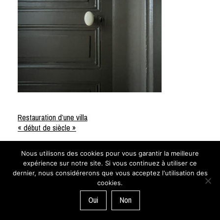
Restauration d’une villa
« début de siècle »
NAVIGATION
DE
COMME UN TRAIT
L'architecture d’intérieur — 21 rue de
Nous utilisons des cookies pour vous garantir la meilleure
L’ARTICLE
Portland — 72100 Le Mans 02 43 72 76 54
expérience sur notre site. Si vous continuez à utiliser ce
dernier, nous considérerons que vous acceptez l'utilisation des
cookies.
Oui
Non